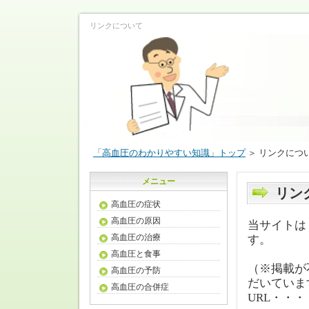
リンクについて
「高血圧のわかりやすい知識」トップ
＞ リンクにつ
メニュー
リン
高血圧の症状
高血圧の原因
当サイトは
高血圧の治療
す。
高血圧と食事
（※掲載が
高血圧の予防
だいていま
高血圧の合併症
URL・・・ htt